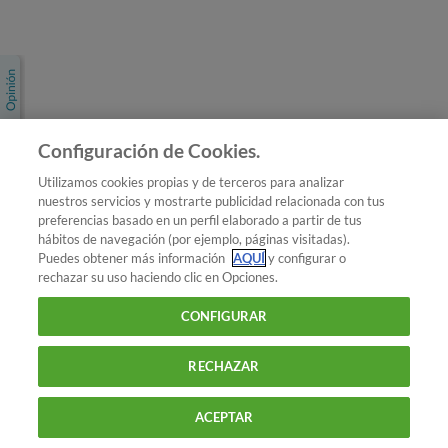
Únete a nosotros
Los más populares
Conoce OCU
Configuración de Cookies.
Más Información
Utilizamos cookies propias y de terceros para analizar
nuestros servicios y mostrarte publicidad relacionada con tus
© 2026 OCU
preferencias basado en un perfil elaborado a partir de tus
Condiciones generales de contratación de OCU
hábitos de navegación (por ejemplo, páginas visitadas).
Política de privacidad
Puedes obtener más información
AQUÍ
y configurar o
rechazar su uso haciendo clic en Opciones.
Uso del nombre y de los signos de OCU
Aviso Legal
Política de cookies
CONFIGURAR
RECHAZAR
ACEPTAR