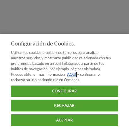
Únete a nosotros
Los más populares
Conoce OCU
Configuración de Cookies.
Más Información
Utilizamos cookies propias y de terceros para analizar
nuestros servicios y mostrarte publicidad relacionada con tus
© 2026 OCU
preferencias basado en un perfil elaborado a partir de tus
Condiciones generales de contratación de OCU
hábitos de navegación (por ejemplo, páginas visitadas).
Política de privacidad
Puedes obtener más información
AQUÍ
y configurar o
rechazar su uso haciendo clic en Opciones.
Uso del nombre y de los signos de OCU
Aviso Legal
Política de cookies
CONFIGURAR
RECHAZAR
ACEPTAR