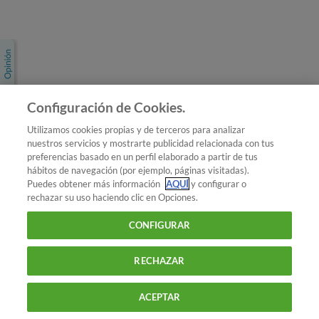
Únete a nosotros
Los más populares
Conoce OCU
Configuración de Cookies.
Más Información
Utilizamos cookies propias y de terceros para analizar
nuestros servicios y mostrarte publicidad relacionada con tus
© 2026 OCU
preferencias basado en un perfil elaborado a partir de tus
Condiciones generales de contratación de OCU
hábitos de navegación (por ejemplo, páginas visitadas).
Política de privacidad
Puedes obtener más información
AQUÍ
y configurar o
rechazar su uso haciendo clic en Opciones.
Uso del nombre y de los signos de OCU
Aviso Legal
Política de cookies
CONFIGURAR
RECHAZAR
ACEPTAR