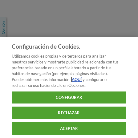
Únete a nosotros
Los más populares
Conoce OCU
Configuración de Cookies.
Más Información
Utilizamos cookies propias y de terceros para analizar
nuestros servicios y mostrarte publicidad relacionada con tus
© 2026 OCU
preferencias basado en un perfil elaborado a partir de tus
Condiciones generales de contratación de OCU
hábitos de navegación (por ejemplo, páginas visitadas).
Política de privacidad
Puedes obtener más información
AQUÍ
y configurar o
rechazar su uso haciendo clic en Opciones.
Uso del nombre y de los signos de OCU
Aviso Legal
Política de cookies
CONFIGURAR
RECHAZAR
ACEPTAR