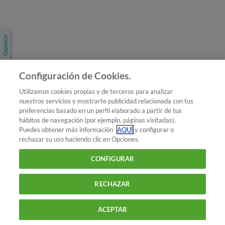
Únete a nosotros
Los más populares
Conoce OCU
Configuración de Cookies.
Más Información
Utilizamos cookies propias y de terceros para analizar
nuestros servicios y mostrarte publicidad relacionada con tus
© 2026 OCU
preferencias basado en un perfil elaborado a partir de tus
Condiciones generales de contratación de OCU
hábitos de navegación (por ejemplo, páginas visitadas).
Política de privacidad
Puedes obtener más información
AQUÍ
y configurar o
rechazar su uso haciendo clic en Opciones.
Uso del nombre y de los signos de OCU
Aviso Legal
Política de cookies
CONFIGURAR
RECHAZAR
ACEPTAR