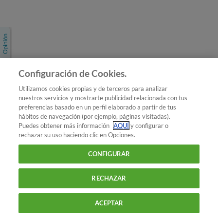
Únete a nosotros
Los más populares
Conoce OCU
Configuración de Cookies.
Más Información
Utilizamos cookies propias y de terceros para analizar
nuestros servicios y mostrarte publicidad relacionada con tus
© 2026 OCU
preferencias basado en un perfil elaborado a partir de tus
Condiciones generales de contratación de OCU
hábitos de navegación (por ejemplo, páginas visitadas).
Política de privacidad
Puedes obtener más información
AQUÍ
y configurar o
rechazar su uso haciendo clic en Opciones.
Uso del nombre y de los signos de OCU
Aviso Legal
Política de cookies
CONFIGURAR
RECHAZAR
ACEPTAR