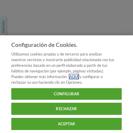
Únete a nosotros
Los más populares
Conoce OCU
Configuración de Cookies.
Más Información
Utilizamos cookies propias y de terceros para analizar
nuestros servicios y mostrarte publicidad relacionada con tus
© 2026 OCU
preferencias basado en un perfil elaborado a partir de tus
Condiciones generales de contratación de OCU
hábitos de navegación (por ejemplo, páginas visitadas).
Política de privacidad
Puedes obtener más información
AQUÍ
y configurar o
rechazar su uso haciendo clic en Opciones.
Uso del nombre y de los signos de OCU
Aviso Legal
Política de cookies
CONFIGURAR
RECHAZAR
ACEPTAR