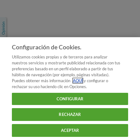
Únete a nosotros
Los más populares
Conoce OCU
Configuración de Cookies.
Más Información
Utilizamos cookies propias y de terceros para analizar
nuestros servicios y mostrarte publicidad relacionada con tus
© 2026 OCU
preferencias basado en un perfil elaborado a partir de tus
Condiciones generales de contratación de OCU
hábitos de navegación (por ejemplo, páginas visitadas).
Política de privacidad
Puedes obtener más información
AQUÍ
y configurar o
rechazar su uso haciendo clic en Opciones.
Uso del nombre y de los signos de OCU
Aviso Legal
Política de cookies
CONFIGURAR
RECHAZAR
ACEPTAR