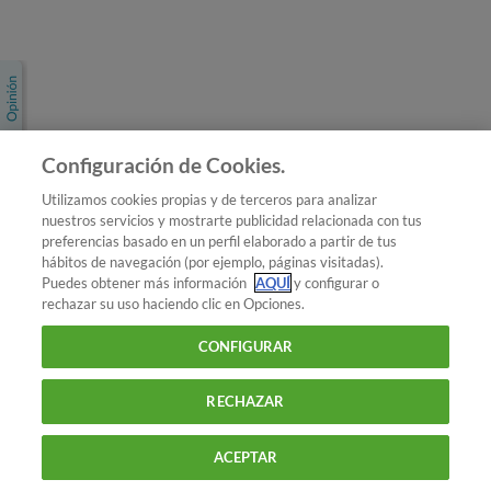
Únete a nosotros
Los más populares
Conoce OCU
Configuración de Cookies.
Más Información
Utilizamos cookies propias y de terceros para analizar
nuestros servicios y mostrarte publicidad relacionada con tus
© 2026 OCU
preferencias basado en un perfil elaborado a partir de tus
Condiciones generales de contratación de OCU
hábitos de navegación (por ejemplo, páginas visitadas).
Política de privacidad
Puedes obtener más información
AQUÍ
y configurar o
rechazar su uso haciendo clic en Opciones.
Uso del nombre y de los signos de OCU
Aviso Legal
Política de cookies
CONFIGURAR
RECHAZAR
ACEPTAR