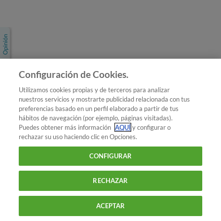
Únete a nosotros
Los más populares
Conoce OCU
Configuración de Cookies.
Más Información
Utilizamos cookies propias y de terceros para analizar
nuestros servicios y mostrarte publicidad relacionada con tus
© 2026 OCU
preferencias basado en un perfil elaborado a partir de tus
Condiciones generales de contratación de OCU
hábitos de navegación (por ejemplo, páginas visitadas).
Política de privacidad
Puedes obtener más información
AQUÍ
y configurar o
rechazar su uso haciendo clic en Opciones.
Uso del nombre y de los signos de OCU
Aviso Legal
Política de cookies
CONFIGURAR
RECHAZAR
ACEPTAR