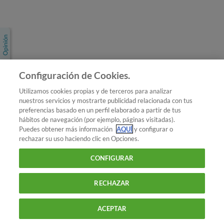
Únete a nosotros
Los más populares
Conoce OCU
Configuración de Cookies.
Más Información
Utilizamos cookies propias y de terceros para analizar
nuestros servicios y mostrarte publicidad relacionada con tus
© 2026 OCU
preferencias basado en un perfil elaborado a partir de tus
Condiciones generales de contratación de OCU
hábitos de navegación (por ejemplo, páginas visitadas).
Política de privacidad
Puedes obtener más información
AQUÍ
y configurar o
rechazar su uso haciendo clic en Opciones.
Uso del nombre y de los signos de OCU
Aviso Legal
Política de cookies
CONFIGURAR
RECHAZAR
ACEPTAR