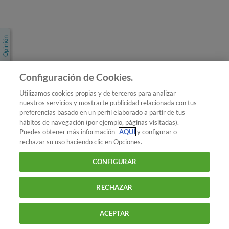
Únete a nosotros
Los más populares
Conoce OCU
Configuración de Cookies.
Más Información
Utilizamos cookies propias y de terceros para analizar
nuestros servicios y mostrarte publicidad relacionada con tus
© 2026 OCU
preferencias basado en un perfil elaborado a partir de tus
Condiciones generales de contratación de OCU
hábitos de navegación (por ejemplo, páginas visitadas).
Política de privacidad
Puedes obtener más información
AQUÍ
y configurar o
rechazar su uso haciendo clic en Opciones.
Uso del nombre y de los signos de OCU
Aviso Legal
Política de cookies
CONFIGURAR
RECHAZAR
ACEPTAR