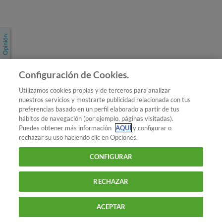
Únete a nosotros
Los más populares
Conoce OCU
Configuración de Cookies.
Más Información
Utilizamos cookies propias y de terceros para analizar
nuestros servicios y mostrarte publicidad relacionada con tus
© 2026 OCU
preferencias basado en un perfil elaborado a partir de tus
Condiciones generales de contratación de OCU
hábitos de navegación (por ejemplo, páginas visitadas).
Política de privacidad
Puedes obtener más información
AQUÍ
y configurar o
rechazar su uso haciendo clic en Opciones.
Uso del nombre y de los signos de OCU
Aviso Legal
Política de cookies
CONFIGURAR
RECHAZAR
ACEPTAR