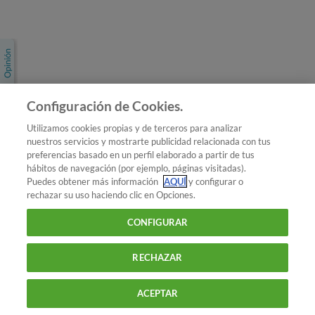
Únete a nosotros
Los más populares
Conoce OCU
Configuración de Cookies.
Más Información
Utilizamos cookies propias y de terceros para analizar
nuestros servicios y mostrarte publicidad relacionada con tus
© 2026 OCU
preferencias basado en un perfil elaborado a partir de tus
Condiciones generales de contratación de OCU
hábitos de navegación (por ejemplo, páginas visitadas).
Política de privacidad
Puedes obtener más información
AQUÍ
y configurar o
rechazar su uso haciendo clic en Opciones.
Uso del nombre y de los signos de OCU
Aviso Legal
Política de cookies
CONFIGURAR
RECHAZAR
ACEPTAR