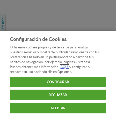
Únete a nosotros
Los más populares
Conoce OCU
Configuración de Cookies.
Más Información
Utilizamos cookies propias y de terceros para analizar
nuestros servicios y mostrarte publicidad relacionada con tus
© 2026 OCU
preferencias basado en un perfil elaborado a partir de tus
Condiciones generales de contratación de OCU
hábitos de navegación (por ejemplo, páginas visitadas).
Política de privacidad
Puedes obtener más información
AQUÍ
y configurar o
rechazar su uso haciendo clic en Opciones.
Uso del nombre y de los signos de OCU
Aviso Legal
Política de cookies
CONFIGURAR
RECHAZAR
ACEPTAR