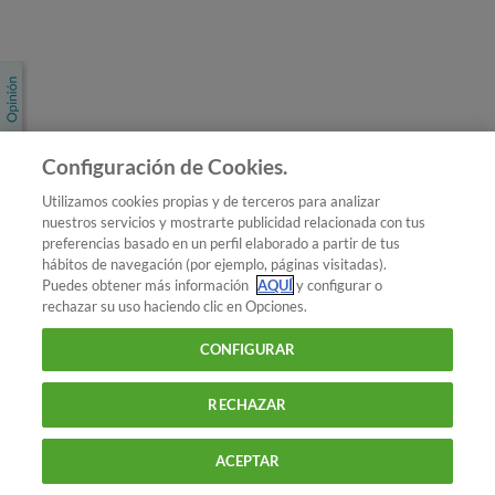
Únete a nosotros
Los más populares
Conoce OCU
Configuración de Cookies.
Más Información
Utilizamos cookies propias y de terceros para analizar
nuestros servicios y mostrarte publicidad relacionada con tus
© 2026 OCU
preferencias basado en un perfil elaborado a partir de tus
Condiciones generales de contratación de OCU
hábitos de navegación (por ejemplo, páginas visitadas).
Política de privacidad
Puedes obtener más información
AQUÍ
y configurar o
rechazar su uso haciendo clic en Opciones.
Uso del nombre y de los signos de OCU
Aviso Legal
Política de cookies
CONFIGURAR
RECHAZAR
ACEPTAR