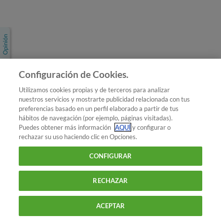
Únete a nosotros
Los más populares
Conoce OCU
Configuración de Cookies.
Más Información
Utilizamos cookies propias y de terceros para analizar
nuestros servicios y mostrarte publicidad relacionada con tus
© 2026 OCU
preferencias basado en un perfil elaborado a partir de tus
Condiciones generales de contratación de OCU
hábitos de navegación (por ejemplo, páginas visitadas).
Política de privacidad
Puedes obtener más información
AQUÍ
y configurar o
rechazar su uso haciendo clic en Opciones.
Uso del nombre y de los signos de OCU
Aviso Legal
Política de cookies
CONFIGURAR
RECHAZAR
ACEPTAR