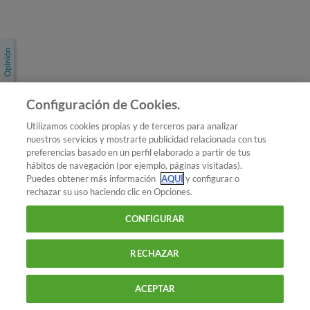
Únete a nosotros
Los más populares
Conoce OCU
Configuración de Cookies.
Más Información
Utilizamos cookies propias y de terceros para analizar
nuestros servicios y mostrarte publicidad relacionada con tus
© 2026 OCU
preferencias basado en un perfil elaborado a partir de tus
Condiciones generales de contratación de OCU
hábitos de navegación (por ejemplo, páginas visitadas).
Política de privacidad
Puedes obtener más información
AQUÍ
y configurar o
rechazar su uso haciendo clic en Opciones.
Uso del nombre y de los signos de OCU
Aviso Legal
Política de cookies
CONFIGURAR
RECHAZAR
ACEPTAR