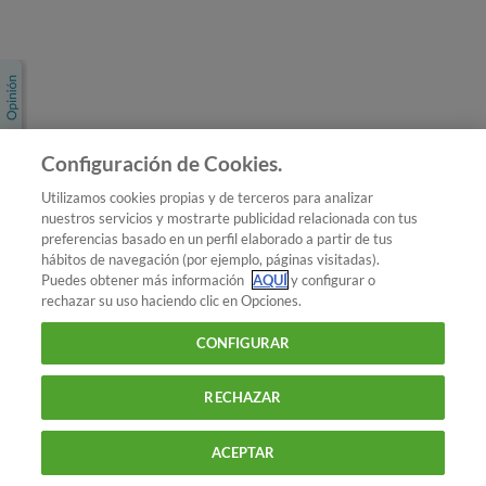
Únete a nosotros
Los más populares
Conoce OCU
Configuración de Cookies.
Más Información
Utilizamos cookies propias y de terceros para analizar
nuestros servicios y mostrarte publicidad relacionada con tus
© 2026 OCU
preferencias basado en un perfil elaborado a partir de tus
Condiciones generales de contratación de OCU
hábitos de navegación (por ejemplo, páginas visitadas).
Política de privacidad
Puedes obtener más información
AQUÍ
y configurar o
rechazar su uso haciendo clic en Opciones.
Uso del nombre y de los signos de OCU
Aviso Legal
Política de cookies
CONFIGURAR
RECHAZAR
ACEPTAR