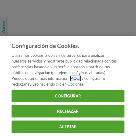
Únete a nosotros
Los más populares
Conoce OCU
Configuración de Cookies.
Más Información
Utilizamos cookies propias y de terceros para analizar
nuestros servicios y mostrarte publicidad relacionada con tus
© 2026 OCU
preferencias basado en un perfil elaborado a partir de tus
Condiciones generales de contratación de OCU
hábitos de navegación (por ejemplo, páginas visitadas).
Política de privacidad
Puedes obtener más información
AQUÍ
y configurar o
rechazar su uso haciendo clic en Opciones.
Uso del nombre y de los signos de OCU
Aviso Legal
Política de cookies
CONFIGURAR
RECHAZAR
ACEPTAR