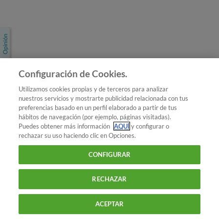
Únete a nosotros
Los más populares
Conoce OCU
Configuración de Cookies.
Más Información
Utilizamos cookies propias y de terceros para analizar
nuestros servicios y mostrarte publicidad relacionada con tus
© 2026 OCU
preferencias basado en un perfil elaborado a partir de tus
Condiciones generales de contratación de OCU
hábitos de navegación (por ejemplo, páginas visitadas).
Política de privacidad
Puedes obtener más información
AQUÍ
y configurar o
rechazar su uso haciendo clic en Opciones.
Uso del nombre y de los signos de OCU
Aviso Legal
Política de cookies
CONFIGURAR
RECHAZAR
ACEPTAR