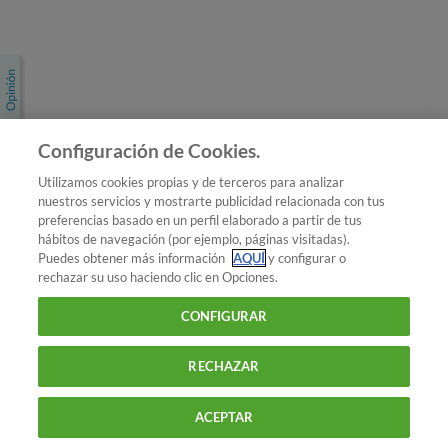
Únete a nosotros
Los más populares
Conoce OCU
Configuración de Cookies.
Más Información
Utilizamos cookies propias y de terceros para analizar
nuestros servicios y mostrarte publicidad relacionada con tus
© 2026 OCU
preferencias basado en un perfil elaborado a partir de tus
Condiciones generales de contratación de OCU
hábitos de navegación (por ejemplo, páginas visitadas).
Política de privacidad
Puedes obtener más información
AQUÍ
y configurar o
rechazar su uso haciendo clic en Opciones.
Uso del nombre y de los signos de OCU
Aviso Legal
Política de cookies
CONFIGURAR
RECHAZAR
ACEPTAR