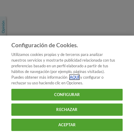
Únete a nosotros
Los más populares
Conoce OCU
Configuración de Cookies.
Más Información
Utilizamos cookies propias y de terceros para analizar
nuestros servicios y mostrarte publicidad relacionada con tus
© 2026 OCU
preferencias basado en un perfil elaborado a partir de tus
Condiciones generales de contratación de OCU
hábitos de navegación (por ejemplo, páginas visitadas).
Política de privacidad
Puedes obtener más información
AQUÍ
y configurar o
rechazar su uso haciendo clic en Opciones.
Uso del nombre y de los signos de OCU
Aviso Legal
Política de cookies
CONFIGURAR
RECHAZAR
ACEPTAR