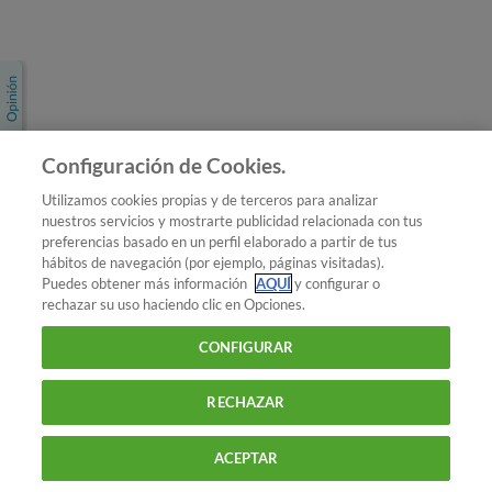
Únete a nosotros
Los más populares
Conoce OCU
Configuración de Cookies.
Más Información
Utilizamos cookies propias y de terceros para analizar
nuestros servicios y mostrarte publicidad relacionada con tus
© 2026 OCU
preferencias basado en un perfil elaborado a partir de tus
Condiciones generales de contratación de OCU
hábitos de navegación (por ejemplo, páginas visitadas).
Política de privacidad
Puedes obtener más información
AQUÍ
y configurar o
rechazar su uso haciendo clic en Opciones.
Uso del nombre y de los signos de OCU
Aviso Legal
Política de cookies
CONFIGURAR
RECHAZAR
ACEPTAR