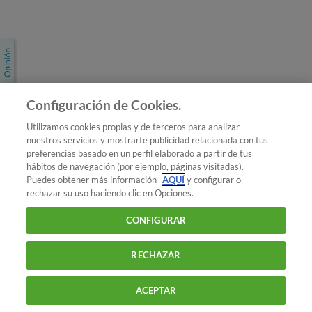
Únete a nosotros
Los más populares
Conoce OCU
Configuración de Cookies.
Más Información
Utilizamos cookies propias y de terceros para analizar
nuestros servicios y mostrarte publicidad relacionada con tus
© 2026 OCU
preferencias basado en un perfil elaborado a partir de tus
Condiciones generales de contratación de OCU
hábitos de navegación (por ejemplo, páginas visitadas).
Política de privacidad
Puedes obtener más información
AQUÍ
y configurar o
rechazar su uso haciendo clic en Opciones.
Uso del nombre y de los signos de OCU
Aviso Legal
Política de cookies
CONFIGURAR
RECHAZAR
ACEPTAR