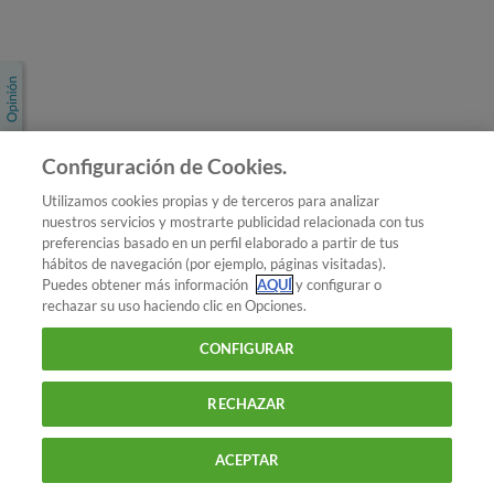
Únete a nosotros
Los más populares
Conoce OCU
Configuración de Cookies.
Más Información
Utilizamos cookies propias y de terceros para analizar
nuestros servicios y mostrarte publicidad relacionada con tus
© 2026 OCU
preferencias basado en un perfil elaborado a partir de tus
Condiciones generales de contratación de OCU
hábitos de navegación (por ejemplo, páginas visitadas).
Política de privacidad
Puedes obtener más información
AQUÍ
y configurar o
rechazar su uso haciendo clic en Opciones.
Uso del nombre y de los signos de OCU
Aviso Legal
Política de cookies
CONFIGURAR
RECHAZAR
ACEPTAR