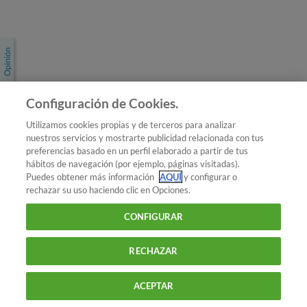
Únete a nosotros
Los más populares
Conoce OCU
Configuración de Cookies.
Más Información
Utilizamos cookies propias y de terceros para analizar
nuestros servicios y mostrarte publicidad relacionada con tus
© 2026 OCU
preferencias basado en un perfil elaborado a partir de tus
Condiciones generales de contratación de OCU
hábitos de navegación (por ejemplo, páginas visitadas).
Política de privacidad
Puedes obtener más información
AQUÍ
y configurar o
rechazar su uso haciendo clic en Opciones.
Uso del nombre y de los signos de OCU
Aviso Legal
Política de cookies
CONFIGURAR
RECHAZAR
ACEPTAR