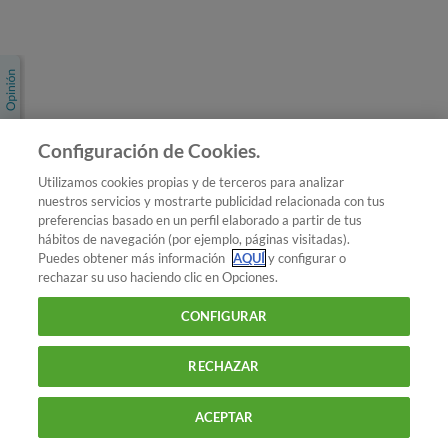
Únete a nosotros
Los más populares
Conoce OCU
Configuración de Cookies.
Más Información
Utilizamos cookies propias y de terceros para analizar
nuestros servicios y mostrarte publicidad relacionada con tus
© 2026 OCU
preferencias basado en un perfil elaborado a partir de tus
Condiciones generales de contratación de OCU
hábitos de navegación (por ejemplo, páginas visitadas).
Política de privacidad
Puedes obtener más información
AQUÍ
y configurar o
rechazar su uso haciendo clic en Opciones.
Uso del nombre y de los signos de OCU
Aviso Legal
Política de cookies
CONFIGURAR
RECHAZAR
ACEPTAR