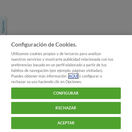
Únete a nosotros
Los más populares
Conoce OCU
Configuración de Cookies.
Más Información
Utilizamos cookies propias y de terceros para analizar
nuestros servicios y mostrarte publicidad relacionada con tus
© 2026 OCU
preferencias basado en un perfil elaborado a partir de tus
Condiciones generales de contratación de OCU
hábitos de navegación (por ejemplo, páginas visitadas).
Política de privacidad
Puedes obtener más información
AQUÍ
y configurar o
rechazar su uso haciendo clic en Opciones.
Uso del nombre y de los signos de OCU
Aviso Legal
Política de cookies
CONFIGURAR
RECHAZAR
ACEPTAR