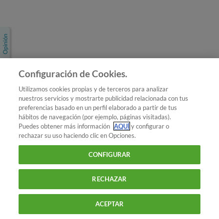
Únete a nosotros
Los más populares
Conoce OCU
Configuración de Cookies.
Más Información
Utilizamos cookies propias y de terceros para analizar
nuestros servicios y mostrarte publicidad relacionada con tus
© 2026 OCU
preferencias basado en un perfil elaborado a partir de tus
Condiciones generales de contratación de OCU
hábitos de navegación (por ejemplo, páginas visitadas).
Política de privacidad
Puedes obtener más información
AQUÍ
y configurar o
rechazar su uso haciendo clic en Opciones.
Uso del nombre y de los signos de OCU
Aviso Legal
Política de cookies
CONFIGURAR
RECHAZAR
ACEPTAR