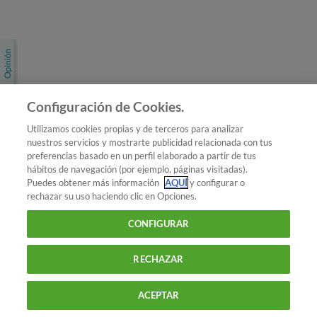
Únete a nosotros
Los más populares
Conoce OCU
Configuración de Cookies.
Más Información
Utilizamos cookies propias y de terceros para analizar
nuestros servicios y mostrarte publicidad relacionada con tus
© 2026 OCU
preferencias basado en un perfil elaborado a partir de tus
Condiciones generales de contratación de OCU
hábitos de navegación (por ejemplo, páginas visitadas).
Política de privacidad
Puedes obtener más información
AQUÍ
y configurar o
rechazar su uso haciendo clic en Opciones.
Uso del nombre y de los signos de OCU
Aviso Legal
Política de cookies
CONFIGURAR
RECHAZAR
ACEPTAR