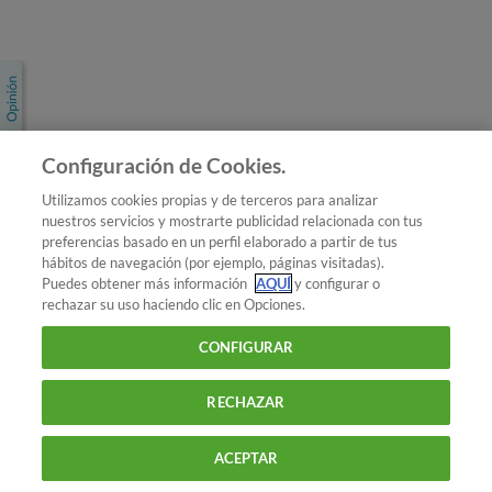
Únete a nosotros
Los más populares
Conoce OCU
Configuración de Cookies.
Más Información
Utilizamos cookies propias y de terceros para analizar
nuestros servicios y mostrarte publicidad relacionada con tus
© 2026 OCU
preferencias basado en un perfil elaborado a partir de tus
Condiciones generales de contratación de OCU
hábitos de navegación (por ejemplo, páginas visitadas).
Política de privacidad
Puedes obtener más información
AQUÍ
y configurar o
rechazar su uso haciendo clic en Opciones.
Uso del nombre y de los signos de OCU
Aviso Legal
Política de cookies
CONFIGURAR
RECHAZAR
ACEPTAR