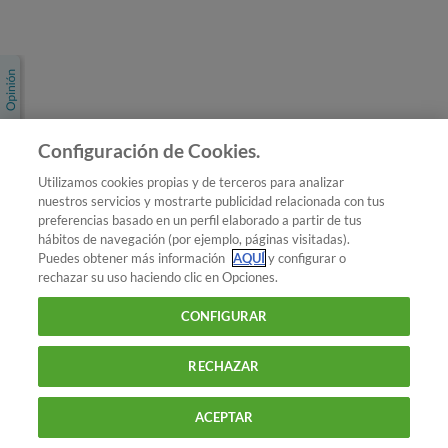
Únete a nosotros
Los más populares
Conoce OCU
Configuración de Cookies.
Más Información
Utilizamos cookies propias y de terceros para analizar
nuestros servicios y mostrarte publicidad relacionada con tus
© 2026 OCU
preferencias basado en un perfil elaborado a partir de tus
Condiciones generales de contratación de OCU
hábitos de navegación (por ejemplo, páginas visitadas).
Política de privacidad
Puedes obtener más información
AQUÍ
y configurar o
rechazar su uso haciendo clic en Opciones.
Uso del nombre y de los signos de OCU
Aviso Legal
Política de cookies
CONFIGURAR
RECHAZAR
ACEPTAR