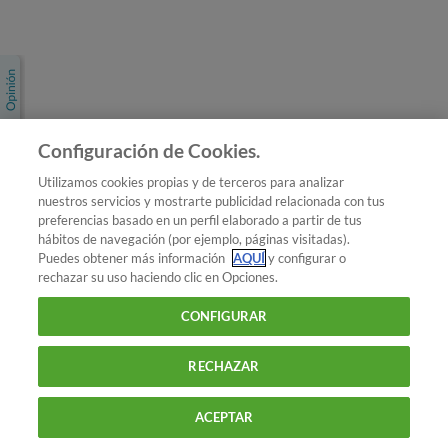
Únete a nosotros
Los más populares
Conoce OCU
Configuración de Cookies.
Más Información
Utilizamos cookies propias y de terceros para analizar
nuestros servicios y mostrarte publicidad relacionada con tus
© 2026 OCU
preferencias basado en un perfil elaborado a partir de tus
Condiciones generales de contratación de OCU
hábitos de navegación (por ejemplo, páginas visitadas).
Política de privacidad
Puedes obtener más información
AQUÍ
y configurar o
rechazar su uso haciendo clic en Opciones.
Uso del nombre y de los signos de OCU
Aviso Legal
Política de cookies
CONFIGURAR
RECHAZAR
ACEPTAR