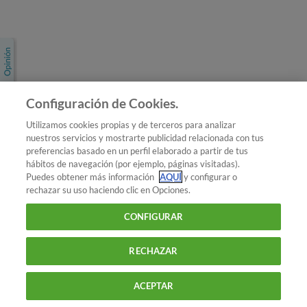
Únete a nosotros
Los más populares
Conoce OCU
Configuración de Cookies.
Más Información
Utilizamos cookies propias y de terceros para analizar
nuestros servicios y mostrarte publicidad relacionada con tus
© 2026 OCU
preferencias basado en un perfil elaborado a partir de tus
Condiciones generales de contratación de OCU
hábitos de navegación (por ejemplo, páginas visitadas).
Política de privacidad
Puedes obtener más información
AQUÍ
y configurar o
rechazar su uso haciendo clic en Opciones.
Uso del nombre y de los signos de OCU
Aviso Legal
Política de cookies
CONFIGURAR
RECHAZAR
ACEPTAR