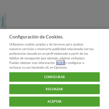
Únete a nosotros
Los más populares
Conoce OCU
Configuración de Cookies.
Más Información
Utilizamos cookies propias y de terceros para analizar
nuestros servicios y mostrarte publicidad relacionada con tus
© 2026 OCU
preferencias basado en un perfil elaborado a partir de tus
Condiciones generales de contratación de OCU
hábitos de navegación (por ejemplo, páginas visitadas).
Política de privacidad
Puedes obtener más información
AQUÍ
y configurar o
rechazar su uso haciendo clic en Opciones.
Uso del nombre y de los signos de OCU
Aviso Legal
Política de cookies
CONFIGURAR
RECHAZAR
ACEPTAR