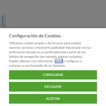
Únete a nosotros
Los más populares
Conoce OCU
Configuración de Cookies.
Más Información
Utilizamos cookies propias y de terceros para analizar
nuestros servicios y mostrarte publicidad relacionada con tus
© 2026 OCU
preferencias basado en un perfil elaborado a partir de tus
Condiciones generales de contratación de OCU
hábitos de navegación (por ejemplo, páginas visitadas).
Política de privacidad
Puedes obtener más información
AQUÍ
y configurar o
rechazar su uso haciendo clic en Opciones.
Uso del nombre y de los signos de OCU
Aviso Legal
Política de cookies
CONFIGURAR
RECHAZAR
ACEPTAR