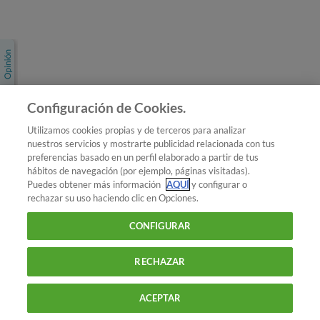
Únete a nosotros
Los más populares
Conoce OCU
Configuración de Cookies.
Más Información
Utilizamos cookies propias y de terceros para analizar
nuestros servicios y mostrarte publicidad relacionada con tus
© 2026 OCU
preferencias basado en un perfil elaborado a partir de tus
Condiciones generales de contratación de OCU
hábitos de navegación (por ejemplo, páginas visitadas).
Política de privacidad
Puedes obtener más información
AQUÍ
y configurar o
rechazar su uso haciendo clic en Opciones.
Uso del nombre y de los signos de OCU
Aviso Legal
Política de cookies
CONFIGURAR
RECHAZAR
ACEPTAR