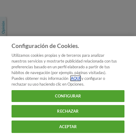
Únete a nosotros
Los más populares
Conoce OCU
Configuración de Cookies.
Más Información
Utilizamos cookies propias y de terceros para analizar
nuestros servicios y mostrarte publicidad relacionada con tus
© 2026 OCU
preferencias basado en un perfil elaborado a partir de tus
Condiciones generales de contratación de OCU
hábitos de navegación (por ejemplo, páginas visitadas).
Política de privacidad
Puedes obtener más información
AQUÍ
y configurar o
rechazar su uso haciendo clic en Opciones.
Uso del nombre y de los signos de OCU
Aviso Legal
Política de cookies
CONFIGURAR
RECHAZAR
ACEPTAR