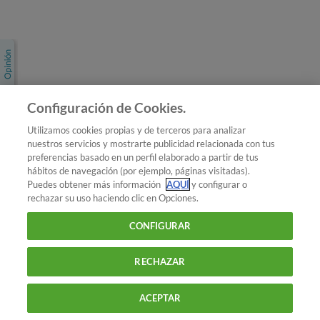
Únete a nosotros
Los más populares
Conoce OCU
Configuración de Cookies.
Más Información
Utilizamos cookies propias y de terceros para analizar
nuestros servicios y mostrarte publicidad relacionada con tus
© 2026 OCU
preferencias basado en un perfil elaborado a partir de tus
Condiciones generales de contratación de OCU
hábitos de navegación (por ejemplo, páginas visitadas).
Política de privacidad
Puedes obtener más información
AQUÍ
y configurar o
rechazar su uso haciendo clic en Opciones.
Uso del nombre y de los signos de OCU
Aviso Legal
Política de cookies
CONFIGURAR
RECHAZAR
ACEPTAR