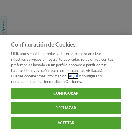
Únete a nosotros
Los más populares
Conoce OCU
Configuración de Cookies.
Más Información
Utilizamos cookies propias y de terceros para analizar
nuestros servicios y mostrarte publicidad relacionada con tus
© 2026 OCU
preferencias basado en un perfil elaborado a partir de tus
Condiciones generales de contratación de OCU
hábitos de navegación (por ejemplo, páginas visitadas).
Política de privacidad
Puedes obtener más información
AQUÍ
y configurar o
rechazar su uso haciendo clic en Opciones.
Uso del nombre y de los signos de OCU
Aviso Legal
Política de cookies
CONFIGURAR
RECHAZAR
ACEPTAR