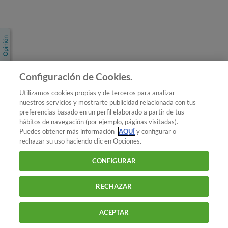
Únete a nosotros
Los más populares
Conoce OCU
Configuración de Cookies.
Más Información
Utilizamos cookies propias y de terceros para analizar
nuestros servicios y mostrarte publicidad relacionada con tus
© 2026 OCU
preferencias basado en un perfil elaborado a partir de tus
Condiciones generales de contratación de OCU
hábitos de navegación (por ejemplo, páginas visitadas).
Política de privacidad
Puedes obtener más información
AQUÍ
y configurar o
rechazar su uso haciendo clic en Opciones.
Uso del nombre y de los signos de OCU
Aviso Legal
Política de cookies
CONFIGURAR
RECHAZAR
ACEPTAR