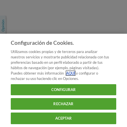
Únete a nosotros
Los más populares
Conoce OCU
Configuración de Cookies.
Más Información
Utilizamos cookies propias y de terceros para analizar
nuestros servicios y mostrarte publicidad relacionada con tus
© 2026 OCU
preferencias basado en un perfil elaborado a partir de tus
Condiciones generales de contratación de OCU
hábitos de navegación (por ejemplo, páginas visitadas).
Política de privacidad
Puedes obtener más información
AQUÍ
y configurar o
rechazar su uso haciendo clic en Opciones.
Uso del nombre y de los signos de OCU
Aviso Legal
Política de cookies
CONFIGURAR
RECHAZAR
ACEPTAR