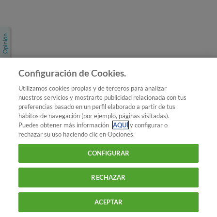
Únete a nosotros
Los más populares
Conoce OCU
Configuración de Cookies.
Más Información
Utilizamos cookies propias y de terceros para analizar
nuestros servicios y mostrarte publicidad relacionada con tus
© 2026 OCU
preferencias basado en un perfil elaborado a partir de tus
Condiciones generales de contratación de OCU
hábitos de navegación (por ejemplo, páginas visitadas).
Política de privacidad
Puedes obtener más información
AQUÍ
y configurar o
rechazar su uso haciendo clic en Opciones.
Uso del nombre y de los signos de OCU
Aviso Legal
Política de cookies
CONFIGURAR
RECHAZAR
ACEPTAR