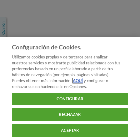
Únete a nosotros
Los más populares
Conoce OCU
Configuración de Cookies.
Más Información
Utilizamos cookies propias y de terceros para analizar
nuestros servicios y mostrarte publicidad relacionada con tus
© 2026 OCU
preferencias basado en un perfil elaborado a partir de tus
Condiciones generales de contratación de OCU
hábitos de navegación (por ejemplo, páginas visitadas).
Política de privacidad
Puedes obtener más información
AQUÍ
y configurar o
rechazar su uso haciendo clic en Opciones.
Uso del nombre y de los signos de OCU
Aviso Legal
Política de cookies
CONFIGURAR
RECHAZAR
ACEPTAR