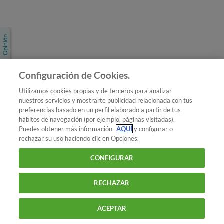
Únete a nosotros
Los más populares
Conoce OCU
Configuración de Cookies.
Más Información
Utilizamos cookies propias y de terceros para analizar
nuestros servicios y mostrarte publicidad relacionada con tus
© 2026 OCU
preferencias basado en un perfil elaborado a partir de tus
Condiciones generales de contratación de OCU
hábitos de navegación (por ejemplo, páginas visitadas).
Política de privacidad
Puedes obtener más información
AQUÍ
y configurar o
rechazar su uso haciendo clic en Opciones.
Uso del nombre y de los signos de OCU
Aviso Legal
Política de cookies
CONFIGURAR
RECHAZAR
ACEPTAR