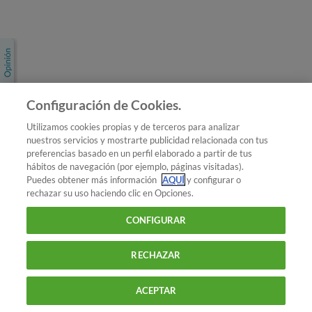
Únete a nosotros
Los más populares
Conoce OCU
Configuración de Cookies.
Más Información
Utilizamos cookies propias y de terceros para analizar
nuestros servicios y mostrarte publicidad relacionada con tus
© 2026 OCU
preferencias basado en un perfil elaborado a partir de tus
Condiciones generales de contratación de OCU
hábitos de navegación (por ejemplo, páginas visitadas).
Política de privacidad
Puedes obtener más información
AQUÍ
y configurar o
rechazar su uso haciendo clic en Opciones.
Uso del nombre y de los signos de OCU
Aviso Legal
Política de cookies
CONFIGURAR
RECHAZAR
ACEPTAR