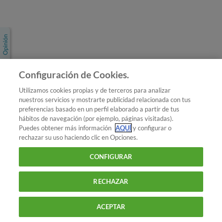
Únete a nosotros
Los más populares
Conoce OCU
Configuración de Cookies.
Más Información
Utilizamos cookies propias y de terceros para analizar
nuestros servicios y mostrarte publicidad relacionada con tus
© 2026 OCU
preferencias basado en un perfil elaborado a partir de tus
Condiciones generales de contratación de OCU
hábitos de navegación (por ejemplo, páginas visitadas).
Política de privacidad
Puedes obtener más información
AQUÍ
y configurar o
rechazar su uso haciendo clic en Opciones.
Uso del nombre y de los signos de OCU
Aviso Legal
Política de cookies
CONFIGURAR
RECHAZAR
ACEPTAR