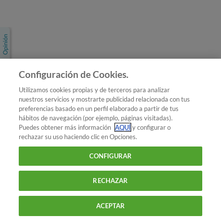
Únete a nosotros
Los más populares
Conoce OCU
Configuración de Cookies.
Más Información
Utilizamos cookies propias y de terceros para analizar
nuestros servicios y mostrarte publicidad relacionada con tus
© 2026 OCU
preferencias basado en un perfil elaborado a partir de tus
Condiciones generales de contratación de OCU
hábitos de navegación (por ejemplo, páginas visitadas).
Política de privacidad
Puedes obtener más información
AQUÍ
y configurar o
rechazar su uso haciendo clic en Opciones.
Uso del nombre y de los signos de OCU
Aviso Legal
Política de cookies
CONFIGURAR
RECHAZAR
ACEPTAR