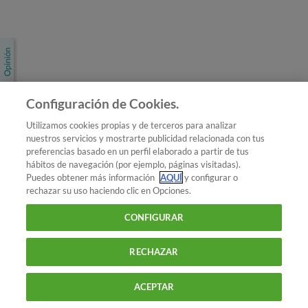
Únete a nosotros
Los más populares
Conoce OCU
Configuración de Cookies.
Más Información
Utilizamos cookies propias y de terceros para analizar
nuestros servicios y mostrarte publicidad relacionada con tus
© 2026 OCU
preferencias basado en un perfil elaborado a partir de tus
Condiciones generales de contratación de OCU
hábitos de navegación (por ejemplo, páginas visitadas).
Política de privacidad
Puedes obtener más información
AQUÍ
y configurar o
rechazar su uso haciendo clic en Opciones.
Uso del nombre y de los signos de OCU
Aviso Legal
Política de cookies
CONFIGURAR
RECHAZAR
ACEPTAR